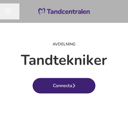
Dela sidan
KARRIÄRMENY
AVDELNING
Tandtekniker
Connecta