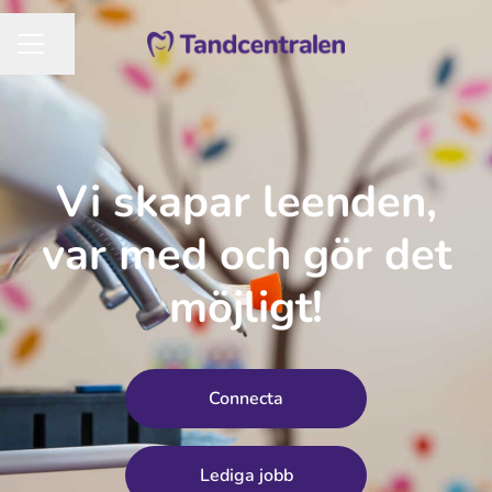
Dela sidan
KARRIÄRMENY
Vi skapar leenden,
var med och gör det
möjligt!
Connecta
Lediga jobb