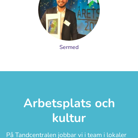
Sermed
Arbetsplats och
kultur
På Tandcentralen jobbar vi i team i lokaler