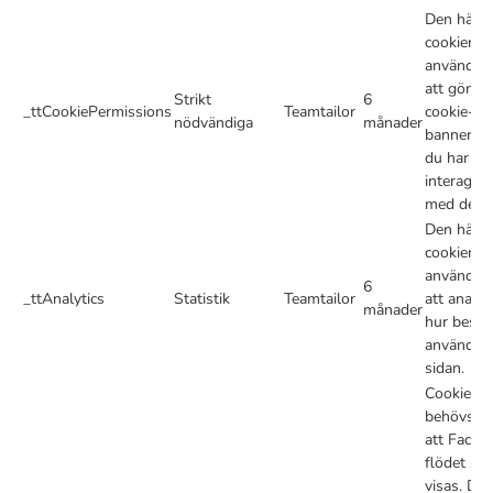
Den här
cookien
används f
att gömm
Strikt
6
_ttCookiePermissions
Teamtailor
cookie-
nödvändiga
månader
bannern n
du har
interagera
med den.
Den här
cookien
används f
6
_ttAnalytics
Statistik
Teamtailor
att analys
månader
hur besök
använder
sidan.
Cookien
behövs fö
att Faceb
flödet ska
visas. De