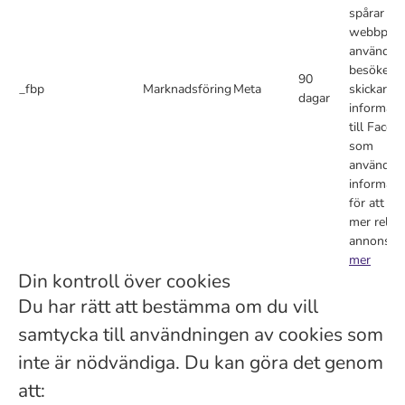
spårar vil
webbplat
användar
besöker o
90
_fbp
Marknadsföring
Meta
skickar d
dagar
informati
till Faceb
som
använder
informati
för att vis
mer relev
annonser
mer
Din kontroll över cookies
Du har rätt att bestämma om du vill
samtycka till användningen av cookies som
inte är nödvändiga. Du kan göra det genom
att: