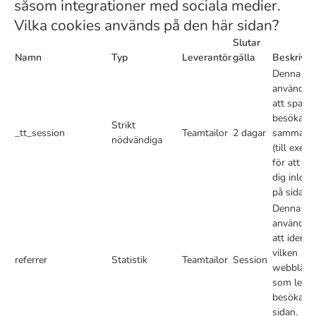
såsom integrationer med sociala medier.
Vilka cookies används på den här sidan?
Slutar
Namn
Typ
Leverantör
gälla
Beskrivni
Denna co
används f
att spara 
besökare
Strikt
_tt_session
Teamtailor
2 dagar
sammanh
nödvändiga
(till exem
för att hål
dig inlog
på sidan).
Denna co
används f
att identif
vilken
referrer
Statistik
Teamtailor
Session
webblänk
som leder
besökarna 
sidan.